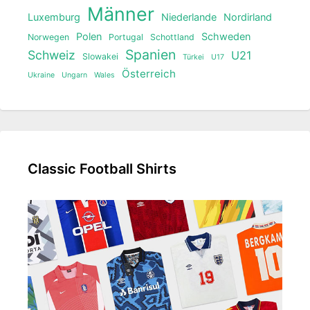
Männer
Luxemburg
Niederlande
Nordirland
Polen
Schweden
Norwegen
Portugal
Schottland
Spanien
Schweiz
U21
Slowakei
Türkei
U17
Österreich
Ukraine
Ungarn
Wales
Classic Football Shirts