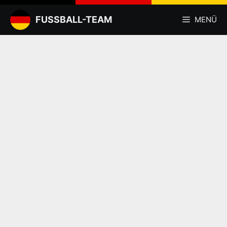
Zum
Inhalt
FUSSBALL-TEAM
MENÜ
springen