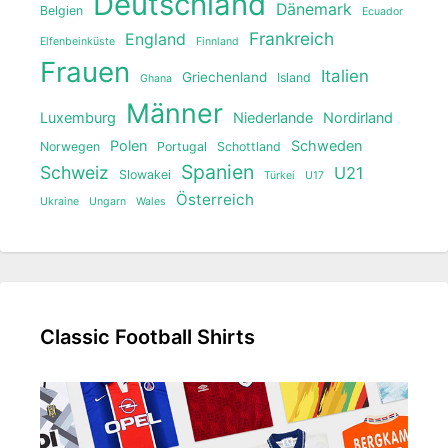
Deutschland
Dänemark
Belgien
Ecuador
Frankreich
England
Elfenbeinküste
Finnland
Frauen
Italien
Griechenland
Island
Ghana
Männer
Luxemburg
Niederlande
Nordirland
Polen
Schweden
Norwegen
Portugal
Schottland
Spanien
Schweiz
U21
Slowakei
Türkei
U17
Österreich
Ukraine
Ungarn
Wales
Classic Football Shirts