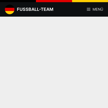
Zum
Inhalt
FUSSBALL-TEAM
MENÜ
springen