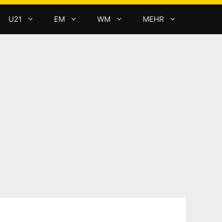
U21
EM
WM
MEHR