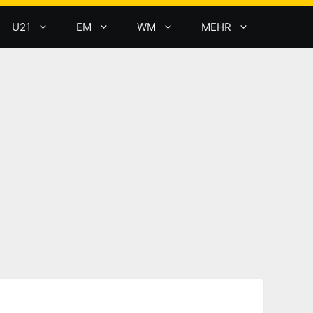
U21
EM
WM
MEHR