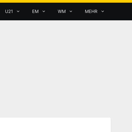
U21
EM
WM
MEHR