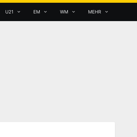
U21
EM
WM
MEHR