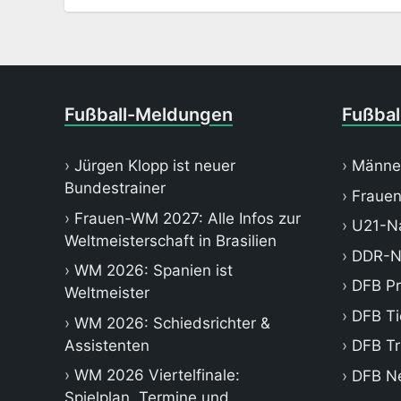
Fußball-Meldungen
Fußbal
Jürgen Klopp ist neuer
Männe
Bundestrainer
Frauen
Frauen-WM 2027: Alle Infos zur
U21-Na
Weltmeisterschaft in Brasilien
DDR-N
WM 2026: Spanien ist
DFB P
Weltmeister
DFB Ti
WM 2026: Schiedsrichter &
Assistenten
DFB Tr
WM 2026 Viertelfinale:
DFB N
Spielplan, Termine und