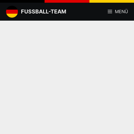
Zum
Inhalt
FUSSBALL-TEAM
MENÜ
springen