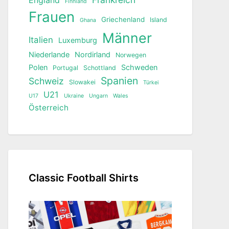
England
Finnland
Frauen
Griechenland
Island
Ghana
Männer
Italien
Luxemburg
Niederlande
Nordirland
Norwegen
Polen
Schweden
Portugal
Schottland
Spanien
Schweiz
Slowakei
Türkei
U21
U17
Ukraine
Ungarn
Wales
Österreich
Classic Football Shirts