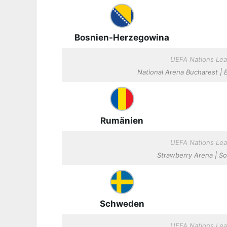
Bosnien-Herzegowina
UEFA Nations Lea
National Arena Bucharest | 
Rumänien
UEFA Nations Lea
Strawberry Arena | Sol
Schweden
UEFA Nations Lea