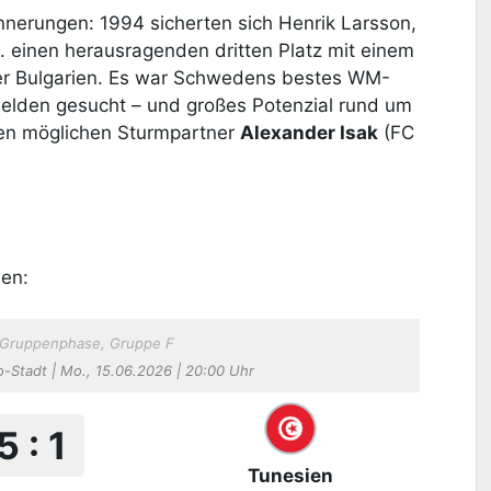
nnerungen: 1994 sicherten sich Henrik Larsson,
. einen herausragenden dritten Platz mit einem
er Bulgarien. Es war Schwedens bestes WM-
Helden gesucht – und großes Potenzial rund um
en möglichen Sturmpartner
Alexander Isak
(FC
en:
, Gruppenphase, Gruppe F
-Stadt | Mo., 15.06.2026 | 20:00 Uhr
5 : 1
Tunesien