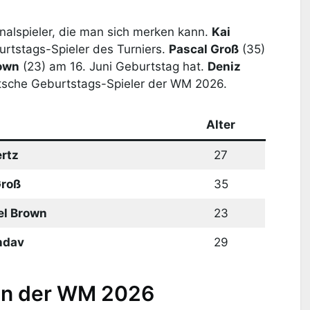
nalspieler, die man sich merken kann.
Kai
urtstags-Spieler des Turniers.
Pascal Groß
(35)
rown
(23) am 16. Juni Geburtstag hat.
Deniz
eutsche Geburtstags-Spieler der WM 2026.
Alter
rtz
27
Groß
35
el Brown
23
ndav
29
en der WM 2026