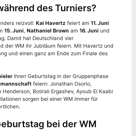
 während des Turniers?
nders reizvoll:
Kai Havertz
feiert am
11. Juni
m
15. Juni
,
Nathaniel Brown
am
16. Juni
und
tag. Damit hat Deutschland vier
d der WM ihr Jubiläum feiern. Mit Havertz und
ang und einen ganz am Ende zum Finale des
ieler
ihren Geburtstag in der Gruppenphase
almannschaft
feiern: Jonathan Osorio,
Henderson, Botirali Ergashev, Ayoub El Kaabi
llationen sorgen bei einer WM immer für
tlichen.
Geburtstag bei der WM