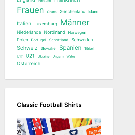
England
Finnland
Frauen
Griechenland
Island
Ghana
Männer
Italien
Luxemburg
Niederlande
Nordirland
Norwegen
Polen
Schweden
Portugal
Schottland
Spanien
Schweiz
Slowakei
Türkei
U21
U17
Ukraine
Ungarn
Wales
Österreich
Classic Football Shirts