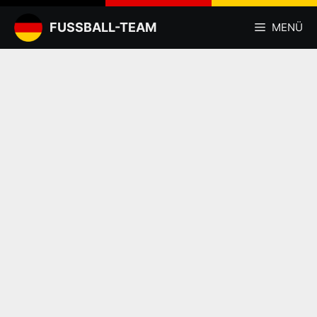
Zum
Inhalt
FUSSBALL-TEAM
MENÜ
springen