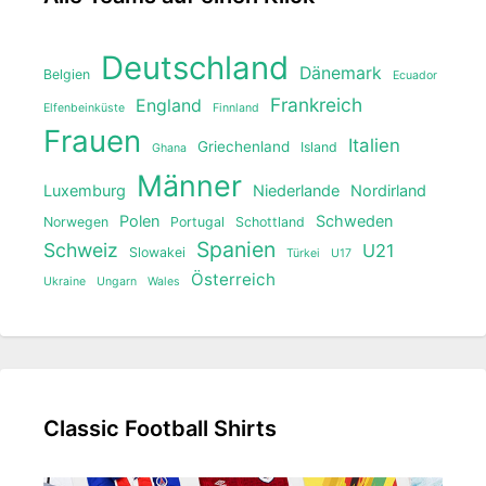
Deutschland
Dänemark
Belgien
Ecuador
Frankreich
England
Elfenbeinküste
Finnland
Frauen
Italien
Griechenland
Island
Ghana
Männer
Luxemburg
Niederlande
Nordirland
Polen
Schweden
Norwegen
Portugal
Schottland
Spanien
Schweiz
U21
Slowakei
Türkei
U17
Österreich
Ukraine
Ungarn
Wales
Classic Football Shirts