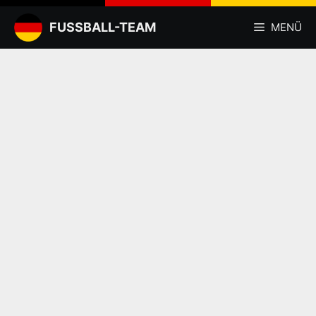
Zum
Inhalt
FUSSBALL-TEAM
MENÜ
springen