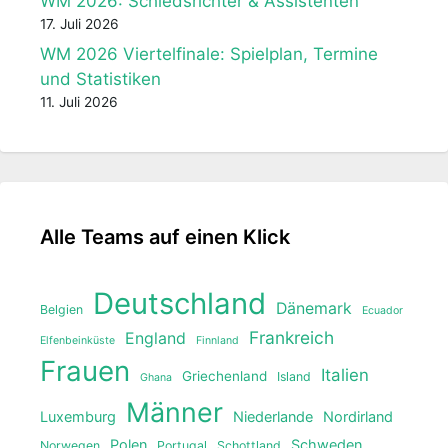
WM 2026: Schiedsrichter & Assistenten
17. Juli 2026
WM 2026 Viertelfinale: Spielplan, Termine
und Statistiken
11. Juli 2026
Alle Teams auf einen Klick
Deutschland
Dänemark
Belgien
Ecuador
Frankreich
England
Elfenbeinküste
Finnland
Frauen
Italien
Griechenland
Island
Ghana
Männer
Luxemburg
Niederlande
Nordirland
Polen
Schweden
Norwegen
Portugal
Schottland