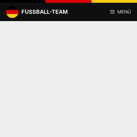
Zum
Inhalt
FUSSBALL-TEAM
MENÜ
springen