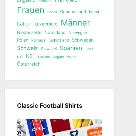
England
Finnland
Frauen
Griechenland
Island
Ghana
Männer
Italien
Luxemburg
Niederlande
Nordirland
Norwegen
Polen
Schweden
Portugal
Schottland
Spanien
Schweiz
Slowakei
Türkei
U21
U17
Ukraine
Ungarn
Wales
Österreich
Classic Football Shirts