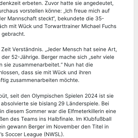
nkzeit erbeten. Zuvor hatte sie angedeutet,
rchaus vorstellen könne: „Ich freue mich auf
der Mannschaft steckt“, bekundete die 35-
räch mit Wück und Torwarttrainer Michael Fuchs
 gebracht.
 Zeit Verständnis. „Jeder Mensch hat seine Art,
der 52-Jährige. Berger mache sich „sehr viele
 sie zusammenarbeitet.“ Nun hat die
hlossen, dass sie mit Wück und ihren
ftig zusammenarbeiten möchte.
üt, seit den Olympischen Spielen 2024 ist sie
bsolvierte sie bislang 29 Länderspiele. Bei
in diesem Sommer war die Elfmeterkillerin eine
oßen des Teams ins Halbfinale. Im Klubfußball
rein gewann Berger im November den Titel in
’s Soccer League (NWSL).