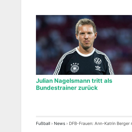
Julian Nagelsmann tritt als
Bundestrainer zurück
Fußball
›
News
›
DFB-Frauen: Ann-Katrin Berger 