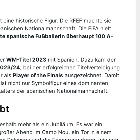
st eine historische Figur. Die RFEF machte sie
spanischen Nationalmannschaft. Die FIFA hielt
te spanische Fußballerin überhaupt 100 A-
der
WM-Titel 2023
mit Spanien. Dazu kam der
2023/24
; bei der erfolgreichen Titelverteidigung
r als
Player of the Finals
ausgezeichnet. Damit
e ist nicht nur Symbolfigur eines dominanten
talters der spanischen Nationalmannschaft.
bt
deshalb mehr als ein Jubiläum. Es war ein
 großer Abend im Camp Nou, ein Tor in einem
sche Relevanz und die Erinnerung daran, wie eng