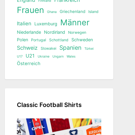
England
Finnland
Frauen
Griechenland
Island
Ghana
Männer
Italien
Luxemburg
Niederlande
Nordirland
Norwegen
Polen
Schweden
Portugal
Schottland
Spanien
Schweiz
Slowakei
Türkei
U21
U17
Ukraine
Ungarn
Wales
Österreich
Classic Football Shirts