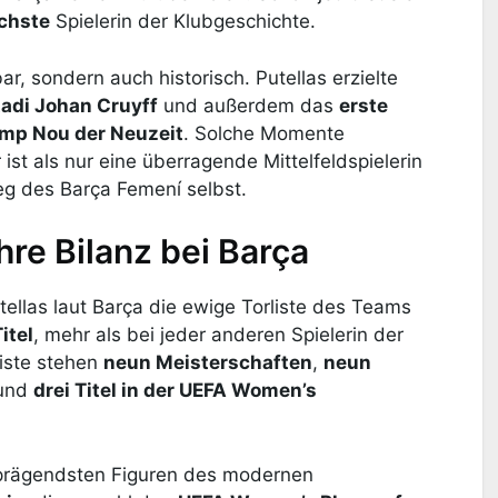
ichste
Spielerin der Klubgeschichte.
tbar, sondern auch historisch. Putellas erzielte
tadi Johan Cruyff
und außerdem das
erste
amp Nou der Neuzeit
. Solche Momente
 ist als nur eine überragende Mittelfeldspielerin
tieg des Barça Femení selbst.
ihre Bilanz bei Barça
tellas laut Barça die ewige Torliste des Teams
itel
, mehr als bei jeder anderen Spielerin der
liste stehen
neun Meisterschaften
,
neun
und
drei Titel in der UEFA Women’s
n prägendsten Figuren des modernen