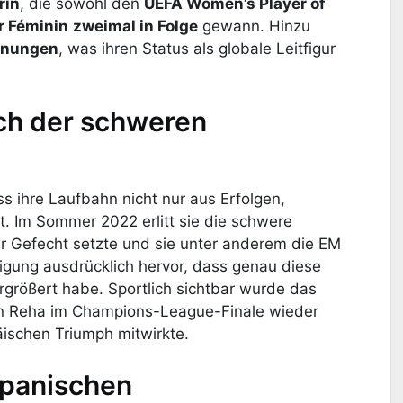
rin
, die sowohl den
UEFA Women’s Player of
r Féminin
zweimal in Folge
gewann. Hinzu
hnungen
, was ihren Status als globale Leitfigur
ach der schweren
s ihre Laufbahn nicht nur aus Erfolgen,
 Im Sommer 2022 erlitt sie die schwere
er Gefecht setzte und sie unter anderem die EM
igung ausdrücklich hervor, dass genau diese
ergrößert habe. Sportlich sichtbar wurde das
gen Reha im Champions-League-Finale wieder
äischen Triumph mitwirkte.
 spanischen