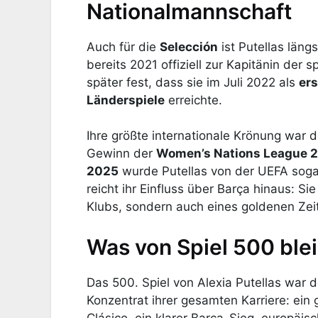
Nationalmannschaft
Auch für die
Selección
ist Putellas läng
bereits 2021 offiziell zur Kapitänin der 
später fest, dass sie im Juli 2022 als
ers
Länderspiele
erreichte.
Ihre größte internationale Krönung war 
Gewinn der
Women’s Nations League 
2025
wurde Putellas von der UEFA soga
reicht ihr Einfluss über Barça hinaus: Si
Klubs, sondern auch eines goldenen Zei
Was von Spiel 500 blei
Das 500. Spiel von Alexia Putellas war 
Konzentrat ihrer gesamten Karriere: ein
Clásico, ein klarer Barça-Sieg, europäi