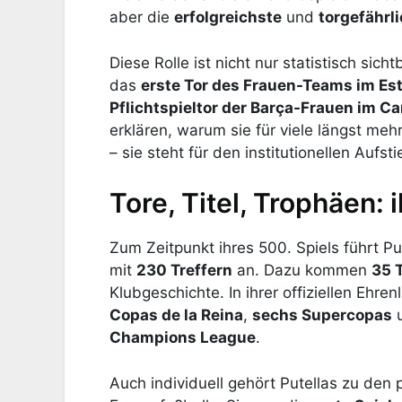
aber die
erfolgreichste
und
torgefährl
Diese Rolle ist nicht nur statistisch sich
das
erste Tor des Frauen-Teams im Es
Pflichtspieltor der Barça-Frauen im C
erklären, warum sie für viele längst mehr
– sie steht für den institutionellen Aufs
Tore, Titel, Trophäen: 
Zum Zeitpunkt ihres 500. Spiels führt Pu
mit
230 Treffern
an. Dazu kommen
35 T
Klubgeschichte. In ihrer offiziellen Ehren
Copas de la Reina
,
sechs Supercopas
Champions League
.
Auch individuell gehört Putellas zu de