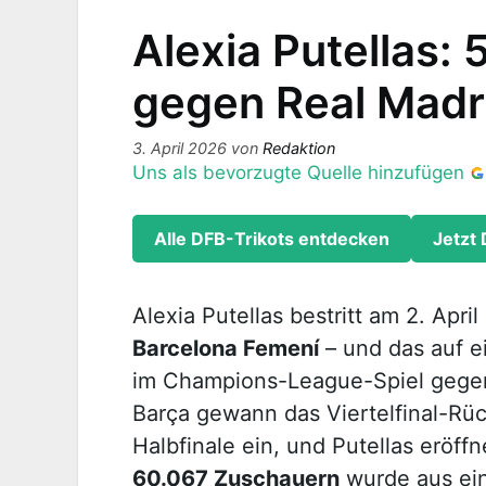
Alexia Putellas: 
gegen Real Madr
3. April 2026
von
Redaktion
Uns als bevorzugte Quelle hinzufügen
Alle DFB-Trikots entdecken
Jetzt 
Alexia Putellas bestritt am 2. Apri
Barcelona Femení
– und das auf ei
im Champions-League-Spiel gegen
Barça gewann das Viertelfinal-Rü
Halbfinale ein, und Putellas eröff
60.067 Zuschauern
wurde aus ei