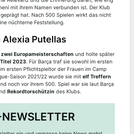
ení mit ihrem Namen verbunden ist. Der Klub
a geprägt hat. Nach 500 Spielen wirkt das nicht
eine nüchterne Feststellung.
 Alexia Putellas
s
zwei Europameisterschaften
und holte später
itel 2023
. Für Barça traf sie sowohl im ersten
im ersten Pflichtspieltor der Frauen im Camp
gue-Saison 2021/22 wurde sie mit
elf Treffern
d noch vor ihrem 500. Spiel war sie laut Barça
nd
Rekordtorschützin
des Klubs.
-NEWSLETTER
sletter ein und verpasse keine News mehr!