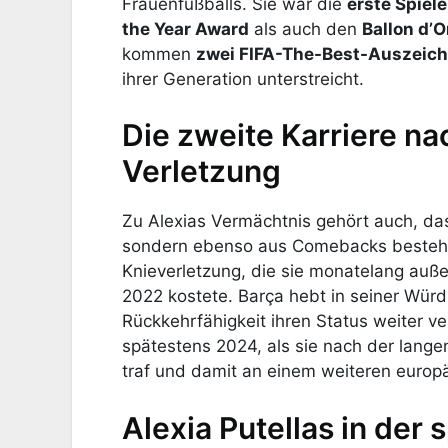
Frauenfußballs. Sie war die
erste Spiele
the Year Award
als auch den
Ballon d’O
kommen
zwei FIFA-The-Best-Auszeic
ihrer Generation unterstreicht.
Die zweite Karriere n
Verletzung
Zu Alexias Vermächtnis gehört auch, das
sondern ebenso aus Comebacks besteht.
Knieverletzung, die sie monatelang auß
2022 kostete. Barça hebt in seiner Würd
Rückkehrfähigkeit ihren Status weiter v
spätestens 2024, als sie nach der lan
traf und damit an einem weiteren europ
Alexia Putellas in der